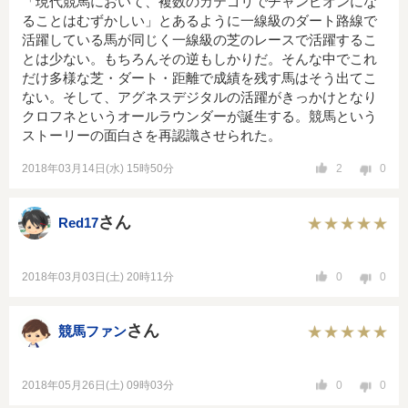
「現代競馬において、複数のカテゴリでチャンピオンにな
ることはむずかしい」とあるように一線級のダート路線で
活躍している馬が同じく一線級の芝のレースで活躍するこ
とは少ない。もちろんその逆もしかりだ。そんな中でこれ
だけ多様な芝・ダート・距離で成績を残す馬はそう出てこ
ない。そして、アグネスデジタルの活躍がきっかけとなり
クロフネというオールラウンダーが誕生する。競馬という
ストーリーの面白さを再認識させられた。
2018年03月14日(水) 15時50分
2
0
さん
Red17
2018年03月03日(土) 20時11分
0
0
さん
競馬ファン
2018年05月26日(土) 09時03分
0
0