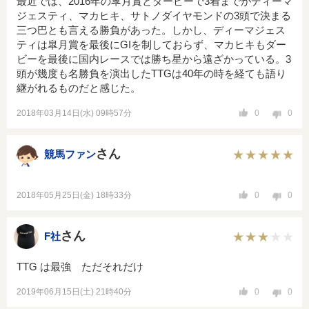
最近では、2016年の皐月賞とダービーで3着までがディーマ
ジェスティ、マカヒキ、サトノダイヤモンドの3頭で決まる
三つ巴とも言える勝負があった。しかし、ディーマジェス
ティは皐月賞を最後にGIを制しておらず、マカヒキもダー
ビーを最後に国内レースでは勝ち星から遠ざかっている。3
頭が幾度も名勝負を演出したTTGは40年の時を経ても語り
継がれるものだと感じた。
2018年03月14日(水) 09時57分
0
0
さん
競馬ファン
2018年05月25日(金) 18時33分
0
0
さん
F社
TTG は最強 ただそれだけ
2019年06月15日(土) 21時40分
0
0