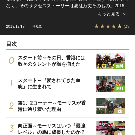
なく、そのサクセスストーリーは波乱万丈そのもの。2016年
香港カップで有終の美を飾ったラストランを回想録として描
もっと見る
きつつ、血統背景や現役生活などを述懐していく。
(4)
2018/12/17
全6章
目次
スタート前～その日、香港には
0
数々のタレントが顔を揃えた
無料
スタート～『愛されてきた血
1
統』に生まれて
無料
第1、2コーナー～モーリスが香
2
港に辿り着いた理由
向正面～モーリスはいつ『最強
3
レベル』の馬に成長したのか？