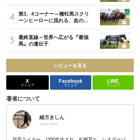
第3、4コーナー～種牡馬スクリ
4
ーンヒーローに流れる、血のロ
マン
最終直線～世界へ広がる『最強
5
馬』の遺伝子
レビューを見る
X
Facebook
LINE
でシェア
でシェア
でシェア
著者について
緒方きしん
Ogata Kishin
競馬ライター。1990年生まれ、札幌育ち。レオダーバ